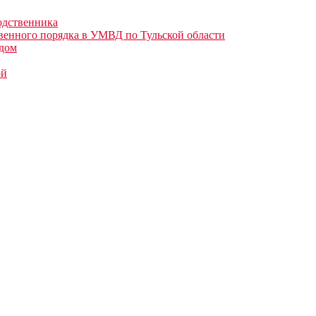
одственника
венного порядка в УМВД по Тульской области
здом
ой