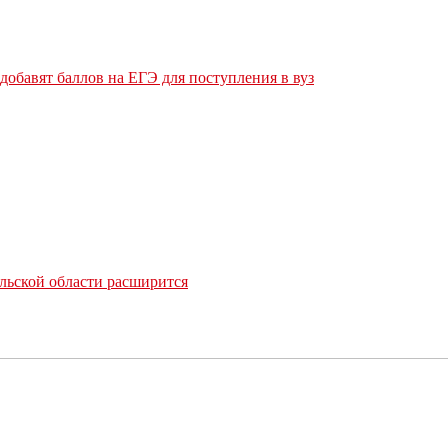
обавят баллов на ЕГЭ для поступления в вуз
льской области расширится