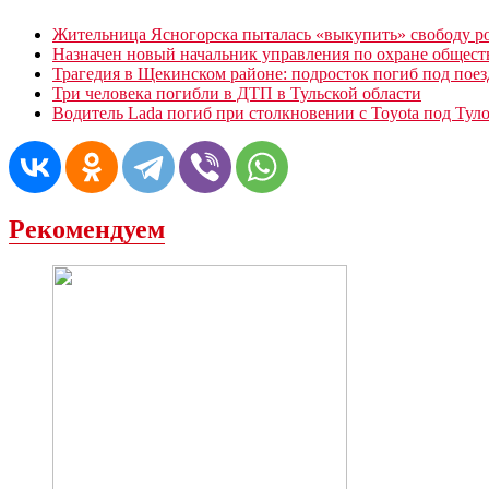
Жительница Ясногорска пыталась «выкупить» свободу р
Назначен новый начальник управления по охране общест
Трагедия в Щекинском районе: подросток погиб под пое
Три человека погибли в ДТП в Тульской области
Водитель Lada погиб при столкновении с Toyota под Тул
Рекомендуем