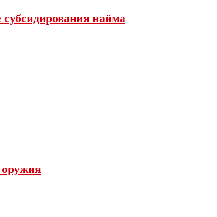
е субсидирования найма
а оружия