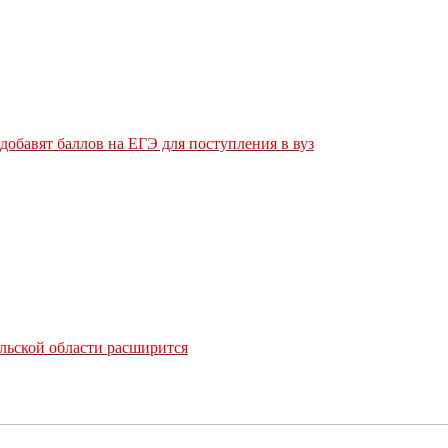
обавят баллов на ЕГЭ для поступления в вуз
льской области расширится