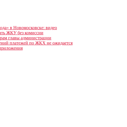
года» в Новомосковске: видео
ать ЖКУ без комиссии
орам главы администрации
нений платежей по ЖКХ не ожидается
 приложения