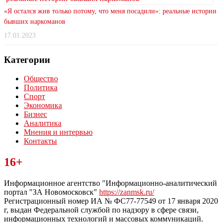
«Я остался жив только потому, что меня посадили»: реальные истории
бывших наркоманов
17.01.2023
Категории
Общество
Политика
Спорт
Экономика
Бизнес
Аналитика
Мнения и интервью
Контакты
Читайте последние новости дня в Тульской области на сайте
16+
“ЗаНовомосковск”
Информационное агентство "Информационно-аналитический
портал "ЗА Новомосковск"
https://zanmsk.ru/
Регистрационный номер ИА № ФС77-77549 от 17 января 2020
г, выдан Федеральной службой по надзору в сфере связи,
информационных технологий и массовых коммуникаций.